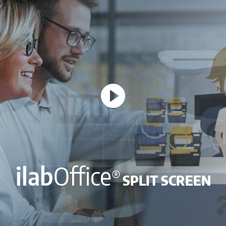
ilab
Office
®
SPLIT SCREEN