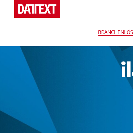
Veranstaltungen
BRANCHENLÖ
Messen
Branchenlösungen
i
Support
Mediathek
Seminare
Blog