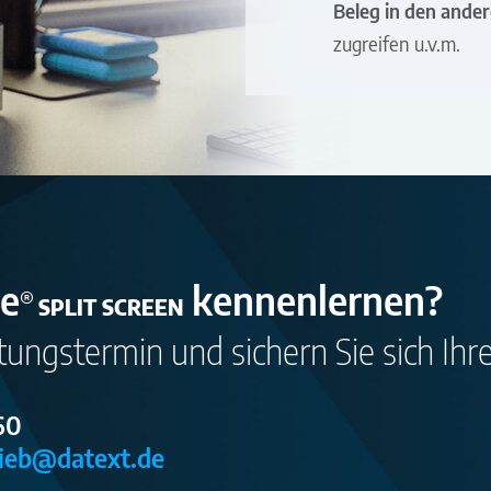
Beleg in den ande
zugreifen u.v.m.
ce
kennenlernen?
®
SPLIT SCREEN
tungstermin und sichern Sie sich Ih
260
rieb@datext.de