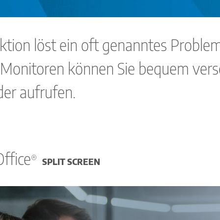
nktion löst ein oft genanntes Probl
-Monitoren können Sie bequem ver
er aufrufen.
Office
®
SPLIT SCREEN