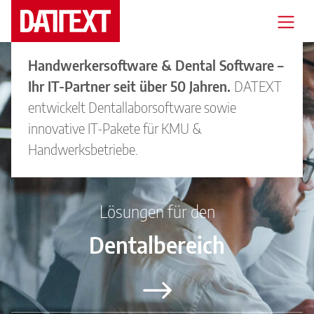
Handwerkersoftware & Dental Software –
Veranstaltungen
Ihr IT-Partner seit über 50 Jahren.
DATEXT
Messen
entwickelt Dentallaborsoftware sowie
innovative IT-Pakete für KMU &
Branchenlösungen
Handwerksbetriebe.
Support
Mediathek
Lösungen für den
Dentalbereich
Seminare
Blog