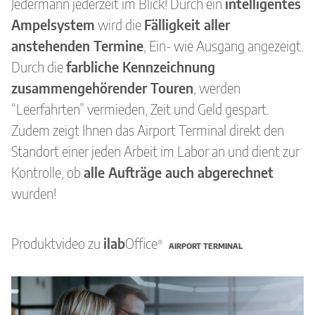
Unternehmen
Jedermann jederzeit im Blick! Durch ein
intelligentes
Ampelsystem
wird die
Fälligkeit aller
Kontakt
anstehenden Termine
, Ein- wie Ausgang angezeigt.
Durch die
farbliche Kennzeichnung
Karriere
zusammengehörender Touren
, werden
Impressum
“Leerfahrten” vermieden, Zeit und Geld gespart.
Zudem zeigt Ihnen das Airport Terminal direkt den
Datenschutzerklärung
Standort einer jeden Arbeit im Labor an und dient zur
Kontrolle, ob
alle Aufträge auch abgerechnet
Nutzungsbedingungen
wurden!
Produktvideo zu
ilab
Office
®
AIRPORT TERMINAL