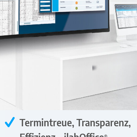
Termintreue, Transparenz,
Effizienz –
ilab
Office
®