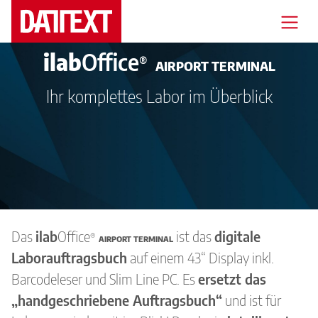
ilab
Office
®
AIRPORT TERMINAL
Veranstaltungen
Ihr komplettes Labor im Überblick
Messen
Branchenlösungen
Support
Mediathek
Das
ilab
Office
ist das
digitale
®
AIRPORT TERMINAL
Seminare
Laborauftragsbuch
auf einem 43“ Display inkl.
Barcodeleser und Slim Line PC. Es
ersetzt das
Blog
„handgeschriebene Auftragsbuch“
und ist für