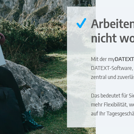
Arbeite
nicht w
Mit der
my
DATEX
DATEXT-Software, a
zentral und zuverlä
Das bedeutet für Si
mehr Flexibilität, 
auf Ihr Tagesgeschä