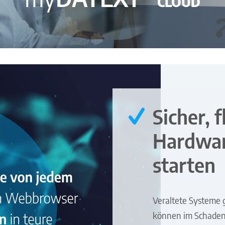
CLOUD
Sicher, 
Hardwar
starten
Veraltete Systeme g
können im Schadens