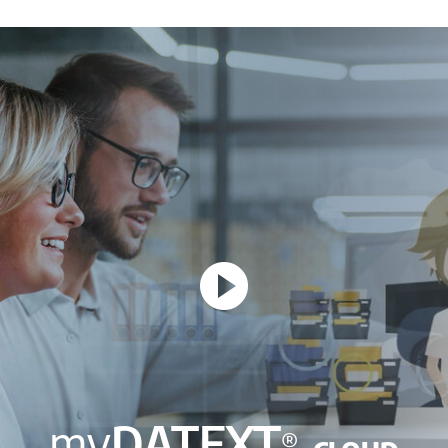
my
DATEXT
®