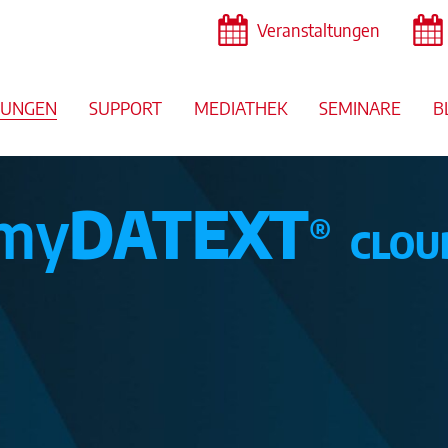
Veranstaltungen
SUNGEN
SUPPORT
MEDIATHEK
SEMINARE
B
my
DATEXT
®
CLOU