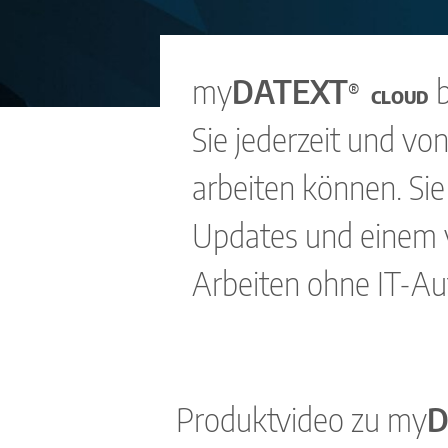
Unternehmen
Kontakt
my
DATEXT
b
®
Karriere
CLOUD
Sie jederzeit und v
Impressum
arbeiten können. Sie
Datenschutzerklärung
Updates und einem v
Nutzungsbedingungen
Arbeiten ohne IT-A
Produktvideo zu
my
D