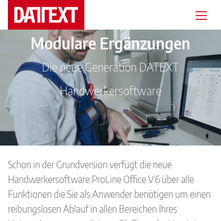
Modulare Ergänzungen
Veranstaltungen
Die neue Generation DATEXT
Messen
Handwerkersoftware
Branchenlösungen
Support
Mediathek
Schon in der Grundversion verfügt die neue
Seminare
Handwerkersoftware ProLine Office V.6 über alle
Funktionen die Sie als Anwender benötigen um einen
Blog
reibungslosen Ablauf in allen Bereichen Ihres