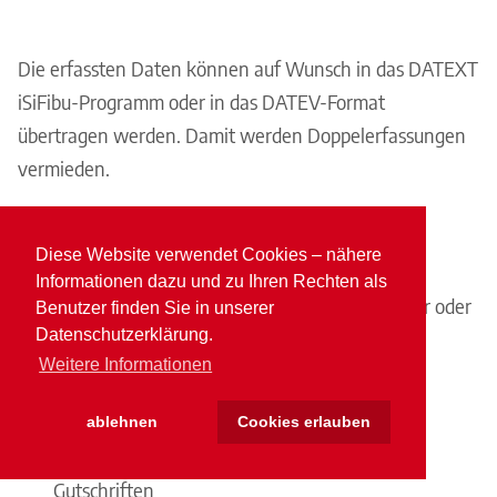
Die erfassten Daten können auf Wunsch in das DATEXT
iSiFibu-Programm oder in das DATEV-Format
übertragen werden. Damit werden Doppelerfassungen
vermieden.
Zahlungen:
Diese Website verwendet Cookies – nähere
Informationen dazu und zu Ihren Rechten als
Wahlweise mit Scheck, Überweisungsträger oder
Benutzer finden Sie in unserer
Datenschutzerklärung.
beleglos (Online-Banking)
Weitere Informationen
Direkte Auswahl am Bildschirm aus der
Zahlungsvorschlagsliste
ablehnen
Cookies erlauben
Berücksichtigung von Skontoabzügen und
Gutschriften