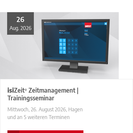
Unternehmen
Kontakt
26
Aug. 2026
Karriere
Impressum
Datenschutzerklärung
Nutzungsbedingungen
isi
Zeit
Zeitmanagement |
®
Trainingsseminar
Mittwoch, 26. August 2026, Hagen
und an 5 weiteren Terminen